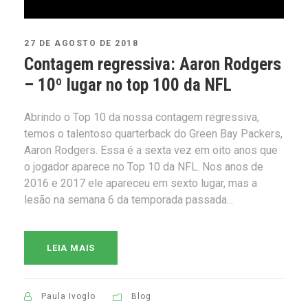
27 DE AGOSTO DE 2018
Contagem regressiva: Aaron Rodgers
– 10º lugar no top 100 da NFL
Abrindo o Top 10 da nossa contagem regressiva,
temos o talentoso quarterback do Green Bay Packers,
Aaron Rodgers. Essa é a sexta vez em oito anos que
o jogador aparece no Top 10 da NFL. Nos anos de
2016 e 2017 ele apareceu em sexto lugar, mas a
lesão na semana 6 da temporada passada...
LEIA MAIS
Paula Ivoglo
Blog