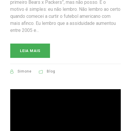
primeiro Bears x Packers”, mas não posso. E o
motivo é simples: eu não lembro. Não lembro ao certo
quando comecei a curtir o futebol americano com
mais afinco. Eu lembro que a assiduidade aumentou
entre 2005 e...
LEIA MAIS
Simone
Blog