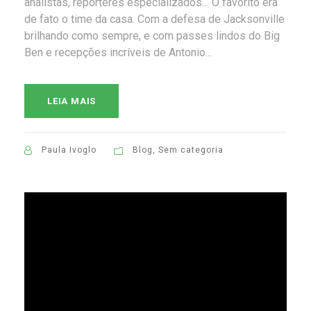
analistas, repórteres especializados… O favorito era
de fato o time da casa. Com a defesa de Jacksonville
brilhando como sempre, e com passes lindos do Big
Ben e recepções incríveis de Antonio...
LEIA MAIS
Paula Ivoglo
Blog
,
Sem categoria