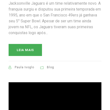
Jacksonville Jaguars é um time relativamente novo. A
franquia surgiu e disputou sua primeira temporada em
1995, ano em que o San Francisco 49ers já ganhava
seu 5° Super Bowl. Apesar de ser um time ainda
jovem na NFL, os Jaguars tiveram suas primeiras
conquistas logo após...
LEIA MAIS
Paula Ivoglo
Blog