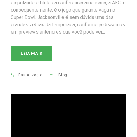
disputando o título da conferência americana, a AFC, e
consequentemente, é o jogo que garante vaga no
Super Bowl. Jacksonville é sem dúvida uma das
grandes zebras da temporada, conforme já dissemos
em previews anteriores que você pode ver...
LEIA MAIS
Paula Ivoglo
Blog