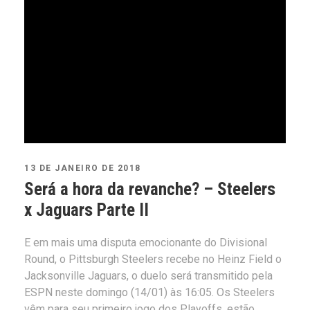
13 DE JANEIRO DE 2018
Será a hora da revanche? – Steelers
x Jaguars Parte II
E em mais uma disputa emocionante do Divisional
Round, o Pittsburgh Steelers recebe no Heinz Field o
Jacksonville Jaguars, o duelo será transmitido pela
ESPN neste domingo (14/01) às 16:05. Os Steelers
vêm para seu primeiro jogo dos Playoffs, estão