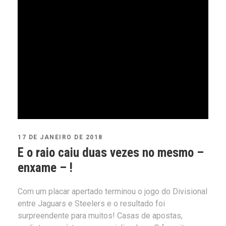
17 DE JANEIRO DE 2018
E o raio caiu duas vezes no mesmo –
enxame – !
Com um placar apertado terminou o jogo do Divisional
entre Jaguars e Steelers e o resultado foi
surpreendente para muitos! Casas de apostas,