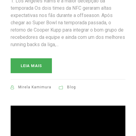
1. Los Angeles Rams é a maior decepção da
temporada Os dois times da NFC geraram altas
expectativas nos fãs durante a offseason. Após
chegar ao Super Bowl na temporada passada, o
retorno de Cooper Kupp para integrar o bom grupo de
recebedores da equipe e ainda com um dos melhores
running backs da liga,...
LEIA MAIS
Mirela Kamimura
Blog