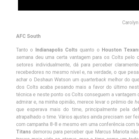
Carolyn
AFC South
Tanto o
Indianapolis Colts
quanto o
Houston Texan
semana deu uma certa vantagem para os Colts pelo co
setores individualmente, dá para perceber clarament
recebedores no mesmo nível e, na verdade, o que pes
achar o Deshaun Watson um
quarterback
melhor do que
dos Colts acaba pesando mais a favor do último nest
técnica e neste ponto os Colts conseguem a vantagem do
admirar e, na minha opinião, merece levar o prêmio de
h
que esperava mais do time, principalmente pela de
atrapalhado o time. Vários ajustes ainda precisam ser fei
com campanha 8-8 e mesmo em uma conferência com teto
Titans
demorou para perceber que Marcus Mariota não i