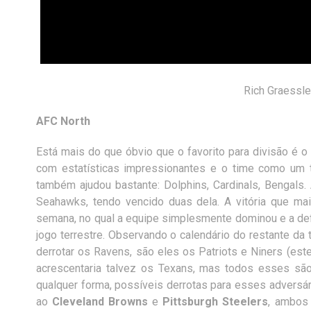
Rich Graessle
AFC North
Está mais do que óbvio que o favorito para divisão é o
com estatísticas impressionantes e o time como um 
também ajudou bastante: Dolphins, Cardinals, Bengals.
Seahawks, tendo vencido duas dela. A vitória que ma
semana, no qual a equipe simplesmente dominou e a def
jogo terrestre. Observando o calendário do restante 
derrotar os Ravens, são eles os Patriots e Niners (est
acrescentaria talvez os Texans, mas todos esses sã
qualquer forma, possíveis derrotas para esses adversári
ao
Cleveland Browns
e
Pittsburgh Steelers
, ambos