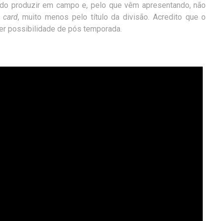
ndo produzir em campo e, pelo que vêm apresentando, não
 card
, muito menos pelo título da divisão. Acredito que o
er possibilidade de pós temporada.