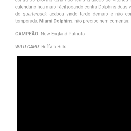
calendário fica mais fácil jogando contra Dolphins duas
do
quarterback
acabou vindo tarde demais e não con
temporada.
Miami Dolphins
, não preciso nem comentar.
CAMPEÃO:
New England Patriots
WILD CARD
:
Buffalo Bills