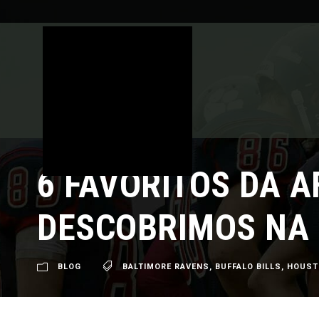
6 FAVORITOS DA A
DESCOBRIMOS NA
BLOG
BALTIMORE RAVENS
,
BUFFALO BILLS
,
HOUST