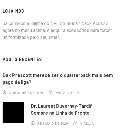
LOJA NDB
Já conhece a lojinha do NFL de Bolsa? Não? Acesse
agora no menu acima, e adquira acessórios para torcer
uniformizada pelo seu time!
POSTS RECENTES
Dak Prescott merece ser o quarterback mais bem
pago da liga?
3 DE JUNHO DE 2020
PAULA IVOGLO
Dr. Laurent Duvernay-Tardif –
Sempre na Linha de Frente
8 DE MAIO DE 2020
MIRELLA