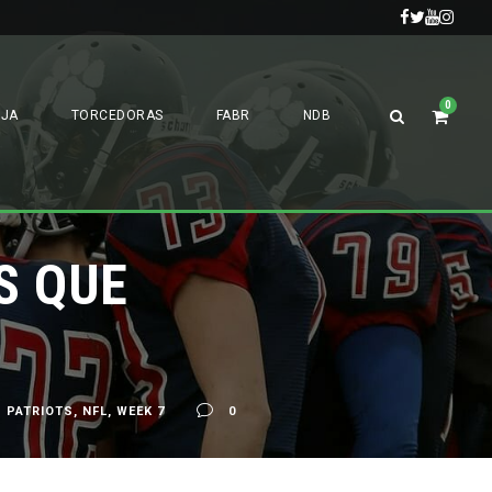
0
OJA
TORCEDORAS
FABR
NDB
S QUE
 PATRIOTS
,
NFL
,
WEEK 7
0