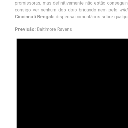
promissoras, mas definitivamente não estão consegui
consigo ver nenhum dos dois brigando nem pelo
wild
Cincinnati Bengals
dispensa comentários sobre qualqu
Previsão:
Baltimore Ravens