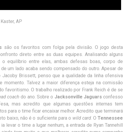
 Kaster, AP
s
são os favoritos com folga pela divisão. O jogo desta
nfronto direto entre as duas equipes. Analisando alguns
e o equilíbrio entre elas, ambas defesas boas, corpo de
a de um lado acaba sendo compensado do outro. Apesar de
 Jacoby Brissett, penso que a qualidade da linha ofensiva
e momento. Talvez a maior diferença esteja na comissão
 favoritismo. O trabalho realizado por Frank Reich é de se
ead coach
do ano. Sobre o
Jacksonville Jaguars
confesso
fesa, mas acredito que algumas questões internas tem
tos para o time ficar encaixar melhor. Acredito que terminará
 baixo, não é o suficiente para o
wild card
. O
Tennessee
a levar o time a lugar nenhum, a entrada de Ryan Tannehill