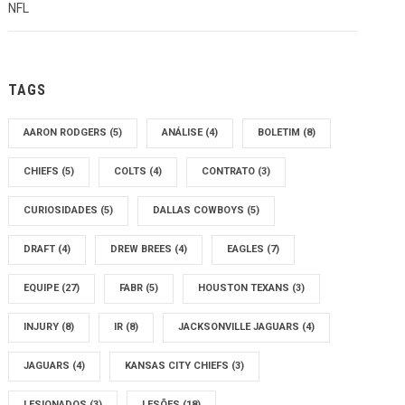
NFL
TAGS
AARON RODGERS
(5)
ANÁLISE
(4)
BOLETIM
(8)
CHIEFS
(5)
COLTS
(4)
CONTRATO
(3)
CURIOSIDADES
(5)
DALLAS COWBOYS
(5)
DRAFT
(4)
DREW BREES
(4)
EAGLES
(7)
EQUIPE
(27)
FABR
(5)
HOUSTON TEXANS
(3)
INJURY
(8)
IR
(8)
JACKSONVILLE JAGUARS
(4)
JAGUARS
(4)
KANSAS CITY CHIEFS
(3)
LESIONADOS
(3)
LESÕES
(18)