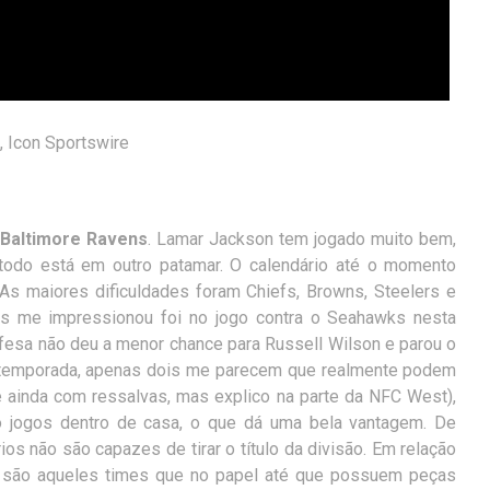
, Icon Sportswire
Baltimore Ravens
. Lamar Jackson tem jogado muito bem,
todo está em outro patamar. O calendário até o momento
 As maiores dificuldades foram Chiefs, Browns, Steelers e
is me impressionou foi no jogo contra o Seahawks nesta
esa não deu a menor chance para Russell Wilson e parou o
da temporada, apenas dois me parecem que realmente podem
e ainda com ressalvas, mas explico na parte da NFC West),
o jogos dentro de casa, o que dá uma bela vantagem. De
os não são capazes de tirar o título da divisão. Em relação
 são aqueles times que no papel até que possuem peças