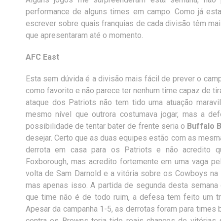
performance de alguns times em campo. Como já esta
escrever sobre quais franquias de cada divisão têm m
que apresentaram até o momento.
AFC East
Esta sem dúvida é a divisão mais fácil de prever o cam
como favorito e não parece ter nenhum time capaz de tira
ataque dos Patriots não tem tido uma atuação marav
mesmo nível que outrora costumava jogar, mas a def
possibilidade de tentar bater de frente seria o
Buffalo B
desejar. Certo que as duas equipes estão com as mesmas
derrota em casa para os Patriots e não acredito q
Foxborough, mas acredito fortemente em uma vaga pe
volta de Sam Darnold e a vitória sobre os Cowboys na
mas apenas isso. A partida de segunda desta semana c
que time não é de todo ruim, a defesa tem feito um t
Apesar da campanha 1-5, as derrotas foram para times b
contra os Browns teria tido reais chances de vitória