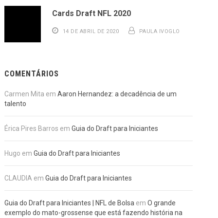
Cards Draft NFL 2020
14 DE ABRIL DE 2020
PAULA IVOGLO
COMENTÁRIOS
Carmen Mita
em
Aaron Hernandez: a decadência de um
talento
Érica Pires Barros
em
Guia do Draft para Iniciantes
Hugo
em
Guia do Draft para Iniciantes
CLAUDIA
em
Guia do Draft para Iniciantes
Guia do Draft para Iniciantes | NFL de Bolsa
em
O grande
exemplo do mato-grossense que está fazendo história na