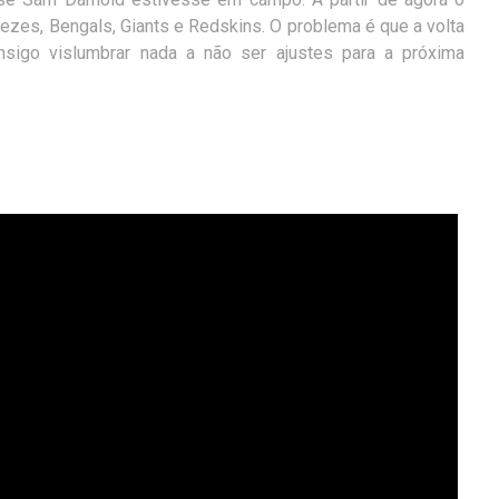
 vezes, Bengals, Giants e Redskins. O problema é que a volta
sigo vislumbrar nada a não ser ajustes para a próxima