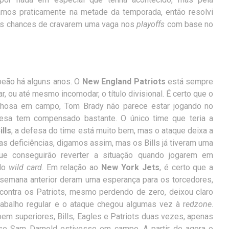
mos praticamente na metade da temporada, então resolvi
ais chances de cravarem uma vaga nos
playoffs
com base no
peão há alguns anos. O
New England Patriots
está sempre
r, ou até mesmo incomodar, o título divisional. É certo que o
ilhosa em campo, Tom Brady não parece estar jogando no
esa tem compensado bastante. O único time que teria a
ills
, a defesa do time está muito bem, mas o ataque deixa a
 deficiências, digamos assim, mas os Bills já tiveram uma
ue conseguirão reverter a situação quando jogarem em
lo
wild card
. Em relação ao
New York Jets
, é certo que a
 semana anterior deram uma esperança para os torcedores,
ontra os Patriots, mesmo perdendo de zero, deixou claro
rabalho regular e o ataque chegou algumas vez à r
edzone
.
em superiores, Bills, Eagles e Patriots duas vezes, apenas
s se Sam Darnold estivesse em campo. A partir de agora o