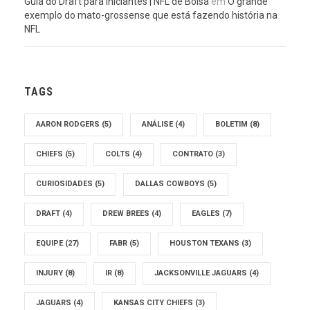
Guia do Draft para Iniciantes | NFL de Bolsa
em
O grande
exemplo do mato-grossense que está fazendo história na
NFL
TAGS
AARON RODGERS
(5)
ANÁLISE
(4)
BOLETIM
(8)
CHIEFS
(5)
COLTS
(4)
CONTRATO
(3)
CURIOSIDADES
(5)
DALLAS COWBOYS
(5)
DRAFT
(4)
DREW BREES
(4)
EAGLES
(7)
EQUIPE
(27)
FABR
(5)
HOUSTON TEXANS
(3)
INJURY
(8)
IR
(8)
JACKSONVILLE JAGUARS
(4)
JAGUARS
(4)
KANSAS CITY CHIEFS
(3)