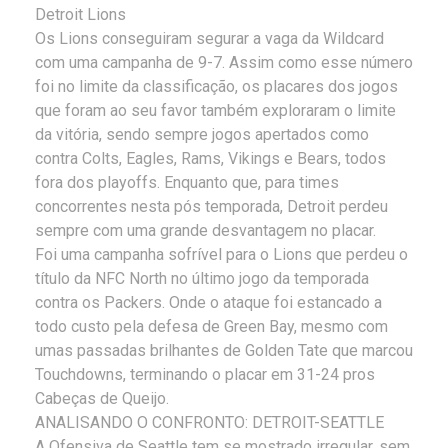
Detroit Lions
Os Lions conseguiram segurar a vaga da Wildcard
com uma campanha de 9-7. Assim como esse número
foi no limite da classificação, os placares dos jogos
que foram ao seu favor também exploraram o limite
da vitória, sendo sempre jogos apertados como
contra Colts, Eagles, Rams, Vikings e Bears, todos
fora dos playoffs. Enquanto que, para times
concorrentes nesta pós temporada, Detroit perdeu
sempre com uma grande desvantagem no placar.
Foi uma campanha sofrível para o Lions que perdeu o
título da NFC North no último jogo da temporada
contra os Packers. Onde o ataque foi estancado a
todo custo pela defesa de Green Bay, mesmo com
umas passadas brilhantes de Golden Tate que marcou
Touchdowns, terminando o placar em 31-24 pros
Cabeças de Queijo.
ANALISANDO O CONFRONTO: DETROIT-SEATTLE
A Ofensiva de Seattle tem se mostrado irregular, sem