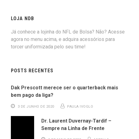
LOJA NDB
Já conhece a lojinha do NFL de Bolsa? Não? Acesse
agora no menu acima, e adquira acessórios para
torcer uniformizada pelo seu time!
POSTS RECENTES
Dak Prescott merece ser o quarterback mais
bem pago da liga?
3 DE JUNHO DE 2020
PAULA IVOGLO
Dr. Laurent Duvernay-Tardif –
Sempre na Linha de Frente