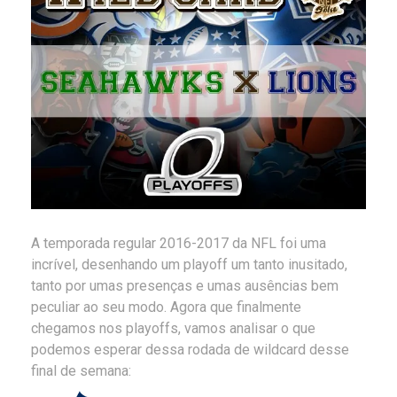
A temporada regular 2016-2017 da NFL foi uma
incrível, desenhando um playoff um tanto inusitado,
tanto por umas presenças e umas ausências bem
peculiar ao seu modo. Agora que finalmente
chegamos nos playoffs, vamos analisar o que
podemos esperar dessa rodada de wildcard desse
final de semana: