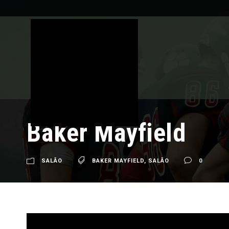
Baker Mayfield
SALÃO
BAKER MAYFIELD
,
SALÃO
0