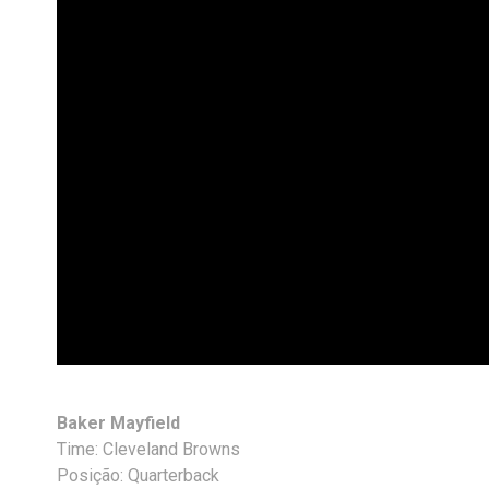
Baker Mayfield
Time: Cleveland Browns
Posição: Quarterback