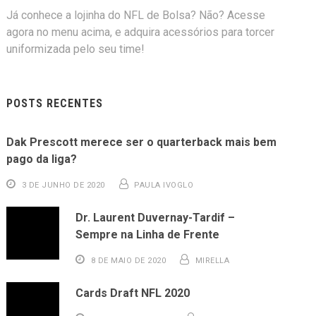
Já conhece a lojinha do NFL de Bolsa? Não? Acesse
agora no menu acima, e adquira acessórios para torcer
uniformizada pelo seu time!
POSTS RECENTES
Dak Prescott merece ser o quarterback mais bem
pago da liga?
3 DE JUNHO DE 2020
PAULA IVOGLO
Dr. Laurent Duvernay-Tardif –
Sempre na Linha de Frente
8 DE MAIO DE 2020
MIRELLA
Cards Draft NFL 2020