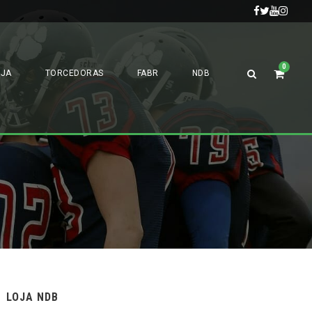
0
OJA
TORCEDORAS
FABR
NDB
LOJA NDB