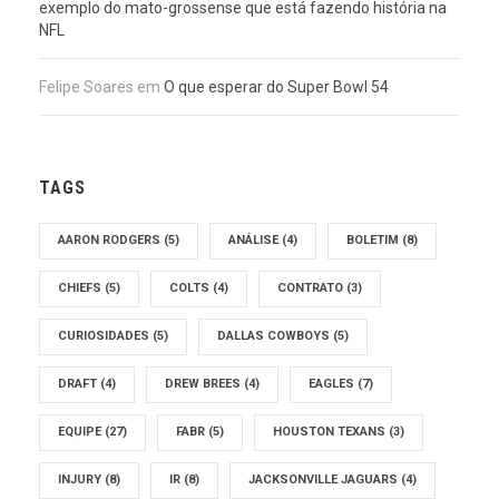
exemplo do mato-grossense que está fazendo história na
NFL
Felipe Soares
em
O que esperar do Super Bowl 54
TAGS
AARON RODGERS
(5)
ANÁLISE
(4)
BOLETIM
(8)
CHIEFS
(5)
COLTS
(4)
CONTRATO
(3)
CURIOSIDADES
(5)
DALLAS COWBOYS
(5)
DRAFT
(4)
DREW BREES
(4)
EAGLES
(7)
EQUIPE
(27)
FABR
(5)
HOUSTON TEXANS
(3)
INJURY
(8)
IR
(8)
JACKSONVILLE JAGUARS
(4)